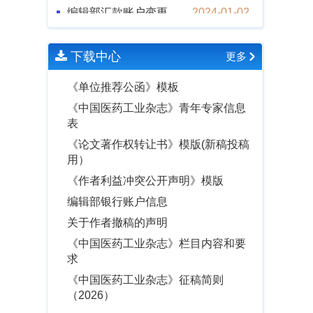
编辑部汇款账户变更
2024-01-02
微信号“yxlw278”是骗子，读者注意
2022-05-27
下载中心
更多
敬告作者，谨防诈骗
2022-04-29
《中国医药工业杂志》疫情封控期间
《单位推荐公函》模板
工作说明
2022-03-31
《中国医药工业杂志》青年专家信息
关于作者撤稿的声明
2022-02-15
表
《中国医药工业杂志》入选第七届华
《论文著作权转让书》模版(新稿投稿
东地区优秀期刊
2022-01-05
用）
《中国医药工业杂志》向审稿专家致
《作者利益冲突公开声明》模版
谢
2018-11-23
编辑部银行账户信息
关于作者撤稿的声明
《中国医药工业杂志》栏目内容和要
求
《中国医药工业杂志》征稿简则
（2026）