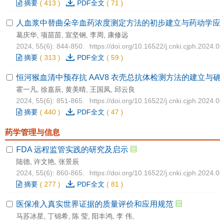
摘要
(
413
)
PDF全文
(
71
)
人血浆中替曲朵辛血药浓度测定方法的初步建立与药动学
葛庆华, 项苗苗, 宣坚钢, 李周, 康修远
2024, 55(6): 844-850.
https://doi.org/10.16522/j.cnki.cjph.2024.
摘要
(
313
)
PDF全文
(
59
)
恒河猴血清中预存抗 AAV8 衣壳总抗体检测方法的建立与
霍一凡, 徐嘉辰, 黄美晴, 王国凤, 邱云良
2024, 55(6): 851-865.
https://doi.org/10.16522/j.cnki.cjph.2024.
摘要
(
440
)
PDF全文
(
47
)
药学管理与信息
FDA 远程监管实践的研究及启示
陆德, 许文艳, 张景辰
2024, 55(6): 860-865.
https://doi.org/10.16522/j.cnki.cjph.2024.
摘要
(
277
)
PDF全文
(
81
)
医保准入真实世界证据的质量评价和应用规范
马苏冰星, 丁锦希, 陈 莹, 阳丰鸿, 李 伟,