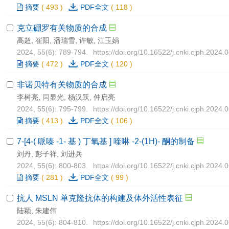
摘要
(
493
)
PDF全文
(
118
)
克立硼罗有关物质的合成
高超, 崔阳, 潘瑞雪, 许敏, 江玉娟
2024, 55(6): 789-794.
https://doi.org/10.16522/j.cnki.cjph.2024.
摘要
(
472
)
PDF全文
(
120
)
非诺贝特有关物质的合成
李树亮, 闫显光, 杨汉跃, 仲启亮
2024, 55(6): 795-799.
https://doi.org/10.16522/j.cnki.cjph.2024.
摘要
(
413
)
PDF全文
(
106
)
7-[4-( 哌嗪 -1- 基 ) 丁氧基 ] 喹啉 -2-(1H)- 酮的制备
刘丹, 彭子祥, 刘进兵
2024, 55(6): 800-803.
https://doi.org/10.16522/j.cnki.cjph.2024.
摘要
(
281
)
PDF全文
(
99
)
抗人 MSLN 单克隆抗体的构建及体外活性表征
陆颖, 朱建伟
2024, 55(6): 804-810.
https://doi.org/10.16522/j.cnki.cjph.2024.