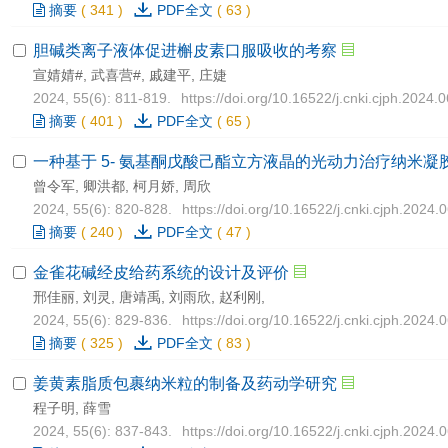
摘要
(
341
)
PDF全文
(
63
)
胆碱类离子液体促进槲皮素口服吸收的考察
宣婧婧#, 武喜营#, 戚建平, 庄婕
2024, 55(6): 811-819.
https://doi.org/10.16522/j.cnki.cjph.2024.
摘要
(
401
)
PDF全文
(
65
)
一种基于 5- 氨基酮戊酸己酯立方液晶的光动力治疗纳米凝
曾令军, 卿洪都, 柯月娇, 周欣
2024, 55(6): 820-828.
https://doi.org/10.16522/j.cnki.cjph.2024.
摘要
(
240
)
PDF全文
(
47
)
金雀花碱经皮给药系统的设计及评价
邢佳丽, 刘灵, 唐靖禹, 刘雨欣, 赵利刚,
2024, 55(6): 829-836.
https://doi.org/10.16522/j.cnki.cjph.2024.
摘要
(
325
)
PDF全文
(
83
)
姜黄素脂质包裹纳米粒的制备及药动学研究
程子明, 薛雪
2024, 55(6): 837-843.
https://doi.org/10.16522/j.cnki.cjph.2024.