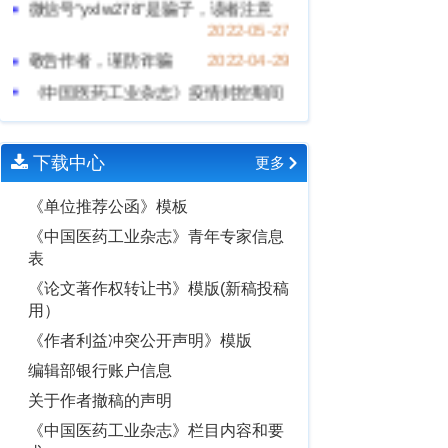
2022-05-27
敬告作者，谨防诈骗
2022-04-29
《中国医药工业杂志》疫情封控期间
工作说明
2022-03-31
关于作者撤稿的声明
2022-02-15
《中国医药工业杂志》入选第七届华
下载中心
更多
东地区优秀期刊
2022-01-05
《单位推荐公函》模板
《中国医药工业杂志》向审稿专家致
谢
2018-11-23
《中国医药工业杂志》青年专家信息
表
《论文著作权转让书》模版(新稿投稿
用）
《作者利益冲突公开声明》模版
编辑部银行账户信息
关于作者撤稿的声明
《中国医药工业杂志》栏目内容和要