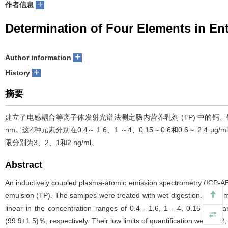
+
作者信息
Determination of Four Elements in En
+
Author information
+
History
摘要
建立了电感耦合等离子体发射光谱法测定肠内营养乳剂 (TP) 中的钙、钾、
nm。这4种元素分别在0.4～ 1.6、1 ～4、0.15～0.6和0.6～ 2.4 µg/
限分别为3、2、1和2 ng/ml。
Abstract
An inductively coupled plasma-atomic emission spectrometry (ICP-AE
emulsion (TP). The samlpes were treated with wet digestion. The emi
linear in the concentration ranges of 0.4 - 1.6, 1 - 4, 0.15 - 0
(99.9±1.5)％, respectively. Their low limits of quantification were 3, 2