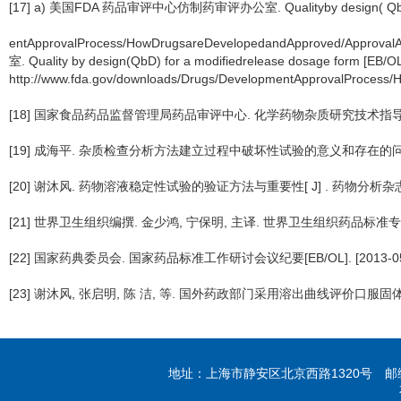
[17] a) 美国FDA 药品审评中心仿制药审评办公室. Qualityby design( QbD) for
entApprovalProcess/HowDrugsareDevelopedandApproved/Appr
室. Quality by design(QbD) for a modifiedrelease dosage form [EB/OL
http://www.fda.gov/downloads/Drugs/DevelopmentApprovalProcess
[18] 国家食品药品监督管理局药品审评中心. 化学药物杂质研究技术指导原则[EB/OL]. [20
[19] 成海平. 杂质检查分析方法建立过程中破坏性试验的意义和存在的问题分析[EB/OL]. [2
[20] 谢沐风. 药物溶液稳定性试验的验证方法与重要性[ J] . 药物分析杂志, 2005
[21] 世界卫生组织编撰. 金少鸿, 宁保明, 主译. 世界卫生组织药品标准专家委
[22] 国家药典委员会. 国家药品标准工作研讨会议纪要[EB/OL]. [2013-05
[23] 谢沐风, 张启明, 陈 洁, 等. 国外药政部门采用溶出曲线评价口服固体制剂内
地址：上海市静安区北京西路1320号 邮编：20004