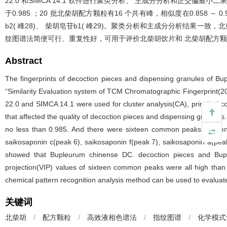
22.0 和SIMCA 14.1 软件进行聚类分析、 主成分分析和正交偏
于0.985 ；20 批北柴胡配方颗粒有16 个共有峰，相似度在0.858 ～ 
b2( 峰28)、 柴胡皂苷b1( 峰29)。聚类分析和主成分分析结果一
纹图谱法简便可行、重复性好，可用于评价北柴胡饮片和 北柴胡配方
Abstract
The fingerprints of decoction pieces and dispensing granules of Bu
“Similarity Evaluation system of TCM Chromatographic Fingerprint(2
22.0 and SIMCA 14.1 were used for cluster analysis(CA), principal c
that affected the quality of decoction pieces and dispensing granules
no less than 0.985. And there were sixteen common peaks in twenty
saikosaponin c(peak 6), saikosaponin f(peak 7), saikosaponin a(pe
showed that Bupleurum chinense DC. decoction pieces and Buple
projection(VIP) values of sixteen common peaks were all high than
chemical pattern recognition analysis method can be used to evaluat
关键词
北柴胡
/
配方颗粒
/
高效液相色谱法
/
指纹图谱
/
化学模式