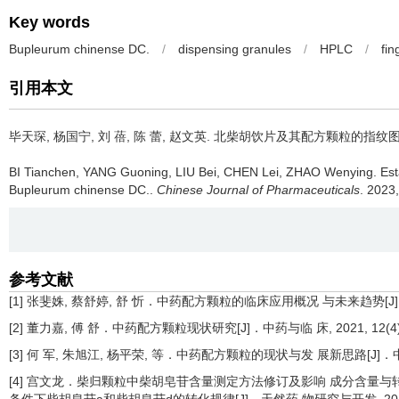
Key words
Bupleurum chinense DC.
/
dispensing granules
/
HPLC
/
fin
引用本文
毕天琛, 杨国宁, 刘 蓓, 陈 蕾, 赵文英.
北柴胡饮片及其配方颗粒的指纹图
BI Tianchen, YANG Guoning, LIU Bei, CHEN Lei, ZHAO Wenying.
Est
Bupleurum chinense DC..
Chinese Journal of Pharmaceuticals
. 2023
参考文献
[1] 张斐姝, 蔡舒婷, 舒 忻．中药配方颗粒的临床应用概况 与未来趋势[J]．中国
[2] 董力嘉, 傅 舒．中药配方颗粒现状研究[J]．中药与临 床, 2021, 12(4)
[3] 何 军, 朱旭江, 杨平荣, 等．中药配方颗粒的现状与发 展新思路[J]．中草药, 
[4] 宫文龙．柴归颗粒中柴胡皂苷含量测定方法修订及影响 成分含量与转化的因素研