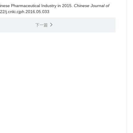
inese Pharmaceutical Industry in 2015.
Chinese Journal of
522/j.cnki.cjph.2016.05.033
下一篇