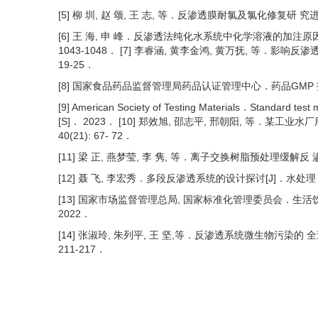
[5] 柳 圳, 赵 颂, 王 志, 等．反渗透膜耐氯及氯化修复研 究进展[J
[6] 王 海, 申 峰．反渗透法纯化水系统中化学溶液的加注原因分
1043-1048． [7] 李睿涵, 黄李金鸿, 黄万抚, 等．影响反渗
19-25．
[8] 国家食品药品监督管理局药品认证管理中心．药品GMP 指
[9] American Society of Testing Materials．Standard test 
[S]． 2023． [10] 郑效旭, 邵志平, 邢朝阳, 等．某工
40(21): 67- 72．
[11] 梁 正, 燕梦莹, 李 隽, 等．离子交换树脂预处理缓解反 渗透
[12] 聂 飞, 李宏秀．多段反渗透系统的设计探讨[J]．水处理 技术, 
[13] 国家市场监督管理总局, 国家标准化管理委员会．生活饮 用水
2022．
[14] 张淑玲, 朱列平, 王 坚,等．反渗透系统微生物污染的 全过
211-217．