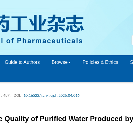
Guide to Authors
Browse
Policies & Ethics
S
: 487.
DOI:
10.16522/j.cnki.cjph.2026.04.016
he Quality of Purified Water Produced 