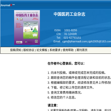
™
 ISSN: 1001-8255
 CN: 31-1243/R
 Tel: 021-62793151
 |
 |
 |
 |
 |